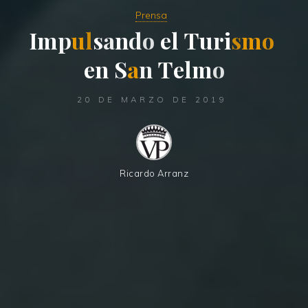
Prensa
I
m
p
u
l
s
a
n
d
o
e
l
T
u
r
i
s
m
o
e
n
S
a
n
T
e
l
m
o
20 DE MARZO DE 2019
Ricardo Arranz